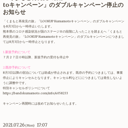
toキャンペーン」のダブルキャンペーン停止の
お知らせ
「くまもと再発見の旅」「LOOKUP Kumamotoキャンペーン」のダブルキャンペーン
を8月3日から一時停止いたします。
熊本県のコロナ感染状況が国のステージⅢの段階に入ったことを踏まえへ「くまもと
再発見の旅」「LOOKUP Kumamotoキャンペーン」のダブルキャンペーンにつきまし
ては8月3日から一時停止となります。
1.新規予約について
７月２７日０時以降、新規予約の受付を停止中
2.既存予約について
8月3日以降の宿泊については助成が停止されます。既存の予約につきましては、事業
停止によりキャンセルとなります。キャンセル料などににつきましては発生しないよ
うに調整中です。
特別キャンセルポリシーについて
https://bandskumamoto.com/info/4058233
キャンペーン再開時には改めてお知らせいたします。
2021.07.26
17:07
(Mon)