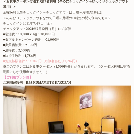
＜お食事クーポン付
週末3泊2名利用（早めにチェックイン＆ゆっくりチェックアウト
適用）＞
金曜16時以降チェックイン～チェックアウトは日曜～月曜の11時迄
※のんびりチェックアウトなので日曜～月曜の11時迄の間で何時でもOK
チェックイン2021年7月9日（金）
チェックアウト2021年7月12日（月）にて試算
■宿泊費：10,000 x 3泊：30,000円
■ダブルキャンペーン適用：-21,000円
■実質宿泊費：9,000円
■清掃費：2,500円
■決済手数料：1,786円
■お支払額合計：13,286円（1泊1名あたり2,214円）
※このプランにはお食事クーポン（1,500円分）が含まれます。（クーポン利用は宿泊
期間にしか使用出来ません。）
【ご利用プラン例】
ご利用施設例 B&S KUMAMOTO HAKUZAN