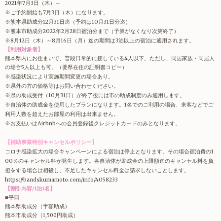
2021年7月3日（木）～
※ご予約開始も7月3日（木）になります。
※熊本県助成分12月31日迄（予約は10月31日分迄）
※熊本市助成分2022年2月28日宿泊分まで（予算がなくなり次第終了）
※8月12日（木）～8月16日（月）迄の期間は3泊以上の宿泊に適用されます。
【利用対象者】
熊本県内にお住まいで、普段日常的に接している4人以下。ただし、同居家族・同居人
の場合5人以上も可。（要県在住の証明書コピー）
※感染状況により実施期間変更の場合あり。
※県外の方の価格等はお問い合わせください。
※県の助成受付（10月31日）が終了後には市の助成制度のみ適用します。
※自治体の助成金を使用したプランになります。1名でのご利用の場合、来客などでご
利用人数を超えたお部屋の利用は出来ません。
※お支払いはAirbnbへの会員登録後クレジットカードのみとなります。
【補助事業特別キャンセルポリシー】
コロナ感染拡大の場合キャンペーンによる宿泊は停止となります。その場合宿泊費の1
00％のキャンセル料が発生します。各自治体が助成金の上限額迄のキャンセル料を負
担をする場合は相殺し、不足したキャンセル料金は請求しないことします。
https://bandskumamoto.com/info/4058233
【割引内容/1泊1名】
■平日
熊本県助成分（半額助成）
熊本市助成分（1,500円助成）