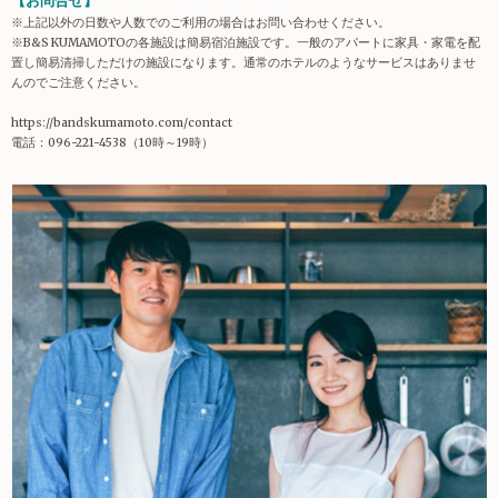
【お問合せ】
※上記以外の日数や人数でのご利用の場合はお問い合わせください。
※B&S KUMAMOTOの各施設は簡易宿泊施設です。一般のアパートに家具・家電を配
置し簡易清掃しただけの施設になります。通常のホテルのようなサービスはありませ
んのでご注意ください。
https://bandskumamoto.com/contact
電話：096-221-4538（10時～19時）