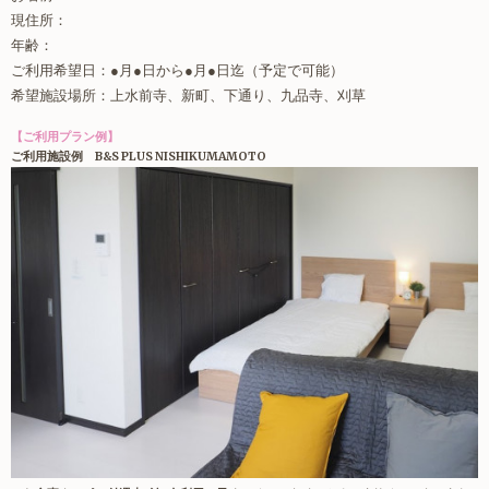
現住所：
年齢：
ご利用希望日：●月●日から●月●日迄（予定で可能）
希望施設場所：上水前寺、新町、下通り、九品寺、刈草
【ご利用プラン例】
ご利用施設例 B&S PLUS NISHIKUMAMOTO