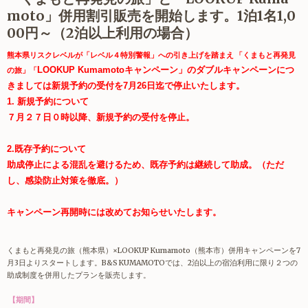
moto」併用割引販売を開始します。1泊1名1,0
00円～（2泊以上利用の場合）
熊本県リスクレベルが「レベル４特別警報」への引き上げを踏まえ 「くまもと再発見
LOOKUP Kumamoto
キャンペーン」のダブルキャンペーンにつ
の旅」「
きましては新規予約の受付を7月26日迄で停止いたします。
1. 新規予約について
７月２７日０時以降、新規予約の受付を停止。
2.既存予約について
助成停止による混乱を避けるため、既存予約は継続して助成。
（ただ
し、感染防止対策を徹底。）
キャンペーン再開時には改めてお知らせいたします。
くまもと再発見の旅（熊本県）×LOOKUP Kumamoto（熊本市）併用キャンペーンを7
月3日よりスタートします。B&S KUMAMOTOでは、2泊以上の宿泊利用に限り２つの
助成制度を併用したプランを販売します。
【期間】