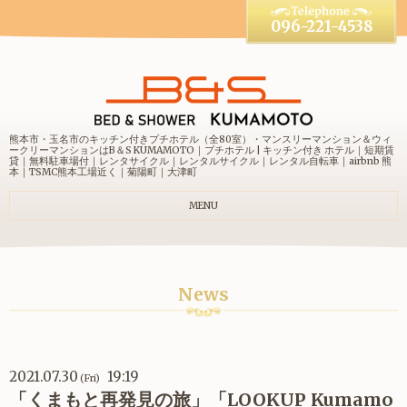
096-221-4538
熊本市・玉名市のキッチン付きプチホテル（全80室）・マンスリーマンション＆ウィ
ークリーマンションはB＆S KUMAMOTO｜プチホテル | キッチン付き ホテル｜短期賃
貸｜無料駐車場付｜レンタサイクル｜レンタルサイクル｜レンタル自転車｜airbnb 熊
本｜TSMC熊本工場近く｜菊陽町｜大津町
MENU
News
2021.07.30
19:19
(Fri)
「くまもと再発見の旅」「LOOKUP Kumamo