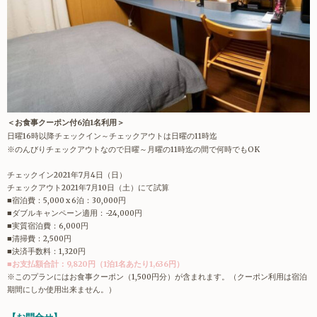
＜
お食事クーポン付
6泊1名利用＞
日曜16時以降チェックイン～チェックアウトは日曜の11時迄
※のんびりチェックアウトなので日曜～月曜の11時迄の間で何時でもOK
チェックイン2021年7月4日（日）
チェックアウト2021年7月10日（土）にて試算
■宿泊費：5,000 x 6泊：30,000円
■ダブルキャンペーン適用：-24,000円
■実質宿泊費：6,000円
■清掃費：2,500円
■決済手数料：1,320円
■お支払額合計：9,820円（1泊1名あたり1,636円）
※このプランにはお食事クーポン（1,500円分）が含まれます。（クーポン利用は宿泊
期間にしか使用出来ません。）