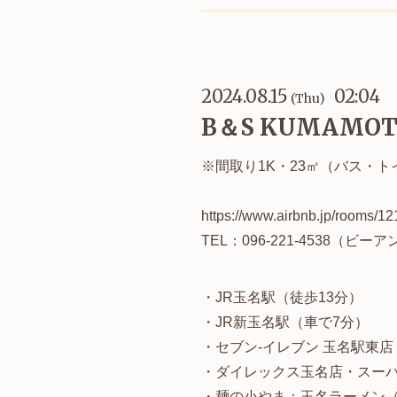
2024.08.15
02:04
(Thu)
B＆S KUMAM
※間取り1K・23㎡（バス・
https://www.airbnb.jp/rooms/
TEL：096-221-4538（ビ
・JR玉名駅（徒歩13分）
・JR新玉名駅（車で7分）
・セブン-イレブン 玉名駅東店
・ダイレックス玉名店・スーパ
・麺の小やま：玉名ラーメン（