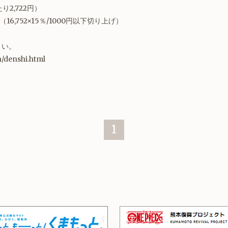
り2,722円）
6,752×15％/1000円以下切り上げ）
さい。
on/denshi.html
1