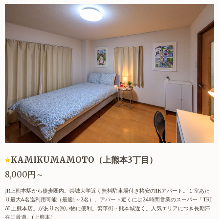
KAMIKUMAMOTO（上熊本3丁目）
8,000円～
JR上熊本駅から徒歩圏内。崇城大学近く無料駐車場付き格安の1Kアパート。１室あた
り最大4名迄利用可能（最適1～2名）。アパート近くには24時間営業のスーパー「TRI
AL上熊本店」がありお買い物に便利。繁華街・熊本城近く。人気エリアにつき長期滞
在に最適。(上熊本）