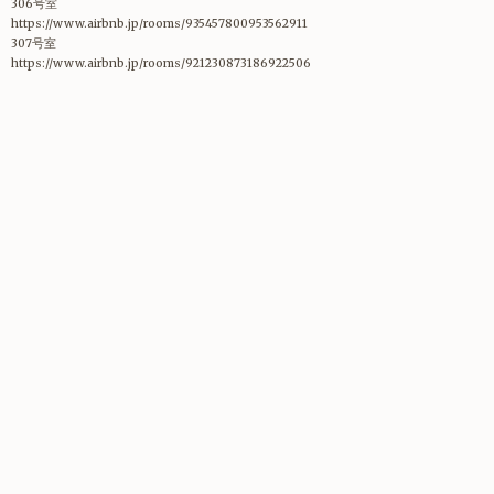
306号室
https://www.airbnb.jp/rooms/935457800953562911
307号室
https://www.airbnb.jp/rooms/921230873186922506