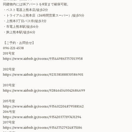
同建物内には1Kアパートを8室まで確保可能。
・ベスト電器上熊本店/徒歩2分
・トライアル上熊本店（24時間営業スーパー）/徒歩5分
・上熊本3丁目バス停/徒歩3分
・市電上熊本駅/徒歩6分
・JR上熊本駅/
徒歩6分
【ご予約・お問合せ】
096-221-4538
201号室
https://www.airbnb.jp/rooms/935449863757013958
202号室
https://www.airbnb.jp/rooms/923138188830586901
203号室
https://www.airbnb.jp/rooms/928464540042684699
205号室
https://www.airbnb.jp/rooms/935402204879588162
206号室
https://www.airbnb.jp/rooms/935420377197431294
207号室
https://www.airbnb.jp/rooms/935437527924875186