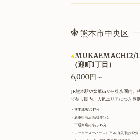
熊本市中央区
MUKAEMACHI2/1F-
（迎町1丁目）
6,000円～
JR熊本駅や繁華街から徒歩圏内。
で徒歩圏内。人気エリアにつき長期
・熊本城/徒歩17分
・新市街商店街/徒歩12分
・下通商店街/徒歩15分
・ロッキースーパーストア 本山店/徒歩12分