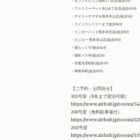
・セブンイレブン迎町1丁目店/徒歩3分
・ファミリーマート本山4丁目店/徒歩10分
・デイリーヤマザキ熊本本山店/徒歩5分
・コインランドリーまで徒歩14分
・リンガーハット熊本本荘店/徒歩8分
・スシロー 熊本本山店/徒歩15分
・湯らっくす/徒歩14分
・迎町バス停/徒歩2分
・市電河原町駅/徒歩7分
・JR熊本駅/
徒歩15分
【ご予約・お問合せ】
102号室（8名まで宿泊可能）
https://www.airbnb.jp/rooms/54
201号室（無料駐車場付）
https://www.airbnb.jp/rooms/1
202号室
https://www.airbnb.jp/rooms/53