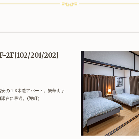
2F[102/201/202]
格安の１K木造アパート。繁華街ま
滞在に最適。(迎町）