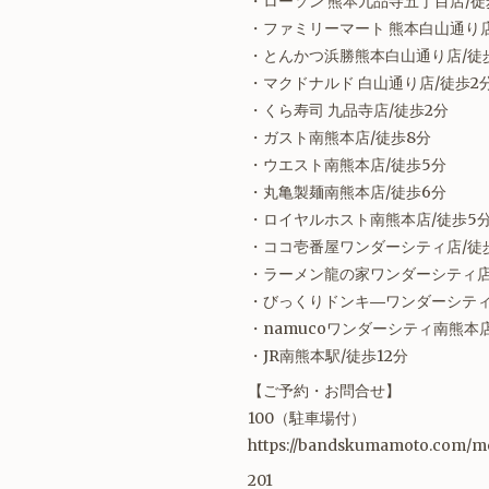
・ローソン 熊本九品寺五丁目店/徒
・ファミリーマート 熊本白山通り店
・とんかつ浜勝熊本白山通り店/徒
・マクドナルド 白山通り店/徒歩2
・くら寿司 九品寺店/徒歩2分
・ガスト南熊本店/徒歩8分
・ウエスト南熊本店/徒歩5分
・丸亀製麺南熊本店/徒歩6分
・ロイヤルホスト南熊本店/徒歩5
・ココ壱番屋ワンダーシティ店/徒
・ラーメン龍の家ワンダーシティ店
・びっくりドンキ―ワンダーシティ
・namucoワンダーシティ南熊本
・JR南熊本駅/徒歩12分
【ご予約・お問合せ】
100（駐車場付）
https://bandskumamoto.com/m
201