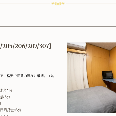
205/206/207/307]
ア。格安で長期の滞在に最適。（九
徒歩4分
徒歩6分
分
目店/徒歩3分