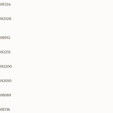
891324
892328
891932
892251
1892200
1892030
891089
891716